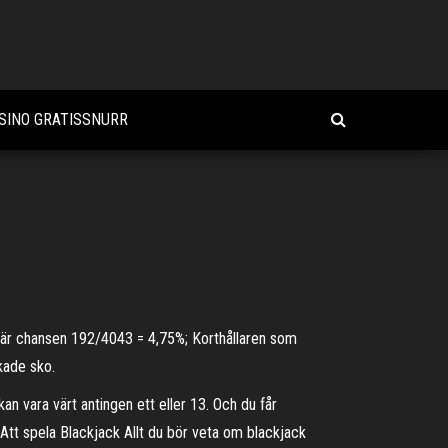
SINO GRATISSNURR
6 är chansen 192/4043 = 4,75%; Korthållaren som
kade sko.
an vara värt antingen ett eller 13. Och du får
 Att spela Blackjack Allt du bör veta om blackjack