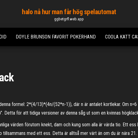
halo nå hur man får hög spelautomat
ggbetgrfl.web.app
OID
DOYLE BRUNSON FAVORIT POKERHAND
COOLA KATT CA
jack
denna formel: 2*(4/13)*(4n/(52*n-1)), där n är antalet kortlekar. Om n=
o”. Detta för att tidiga versioner av denna såg ut som en kvinnas högklac
anliga värden förutom knekt, dam och kung som alla är värda tio. Ett ess k
o tillsammans med ett ess. Detta är alltså mer värt än om du är nära 21.