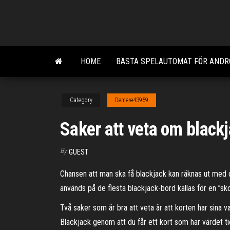
Skip
to
the
content
HOME
BÄSTA SPELAUTOMAT FÖR ANDR
Category
Demere43959
Saker att veta om black
By
GUEST
Chansen att man ska få blackjack kan räknas ut med 
används på de flesta blackjack-bord kallas för en ”sk
Två saker som är bra att veta är att korten har sina v
Blackjack genom att du får ett kort som har värdet ti