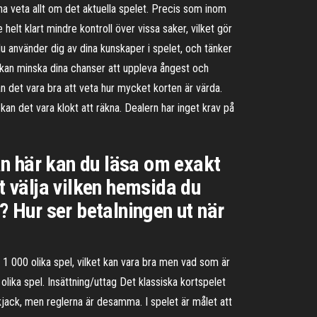
na veta allt om det aktuella spelet. Precis som inom
elt klart mindre kontroll över vissa saker, vilket gör
u använder dig av dina kunskaper i spelet, och tänker
 kan minska dina chanser att uppleva ångest och
 det vara bra att veta hur mycket korten är värda.
kan det vara klokt att räkna. Dealern har inget krav på
tan här kan du läsa om exakt
t välja vilken hemsida du
? Hur ser betalningen ut när
 1 000 olika spel, vilket kan vara bra men vad som är
 olika spel. Insättning/uttag Det klassiska kortspelet
kjack, men reglerna är desamma. I spelet är målet att