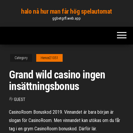
Skip
halo nå hur man får hög spelautomat
to
ggbetgrfl.web.app
the
content
Category
Hence21051
Grand wild casino ingen
insättningsbonus
By
GUEST
CasinoRoom Bonuskod 2019. Vinnandet är bara början är
slogan för CasinoRoom. Men vinnandet kan utökas om du får
tag i en grym CasinoRoom bonuskod. Därför lär.