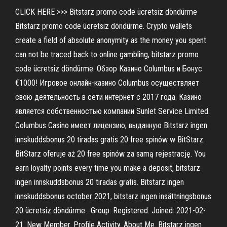
CLICK HERE >>> Bitstarz promo code ücretsiz döndürme
Bitstarz promo code ücretsiz döndürme. Crypto wallets
create a field of absolute anonymity as the money you spent
can not be traced back to online gambling, bitstarz promo
code ücretsiz döndürme. Обзор Казино Columbus и Бонус
€1000! Игровое онлайн-казино Columbus осуществляет
свою деятельность в сети интернет с 2017 года. Казино
является собственностью компании Sunlet Service Limited.
Columbus Casino имеет лицензию, выданную Bitstarz ingen
innskuddsbonus 20 tiradas gratis 20 free spinów w BitStarz.
BitStarz oferuje aż 20 free spinów za samą rejestrację. You
earn loyalty points every time you make a deposit, bitstarz
ingen innskuddsbonus 20 tiradas gratis. Bitstarz ingen
innskuddsbonus october 2021, bitstarz ingen insättningsbonus
20 ücretsiz döndürme . Group: Registered. Joined: 2021-02-
21. New Member. Profile Activity. About Me. Bitstarz ingen