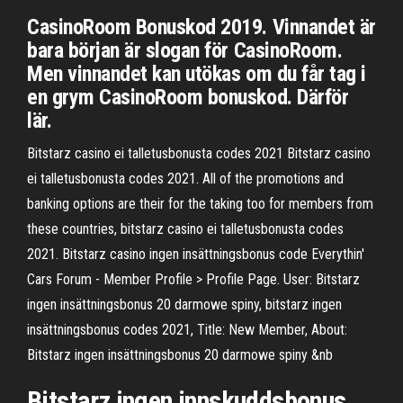
CasinoRoom Bonuskod 2019. Vinnandet är
bara början är slogan för CasinoRoom.
Men vinnandet kan utökas om du får tag i
en grym CasinoRoom bonuskod. Därför
lär.
Bitstarz casino ei talletusbonusta codes 2021 Bitstarz casino
ei talletusbonusta codes 2021. All of the promotions and
banking options are their for the taking too for members from
these countries, bitstarz casino ei talletusbonusta codes
2021. Bitstarz casino ingen insättningsbonus code Everythin'
Cars Forum - Member Profile > Profile Page. User: Bitstarz
ingen insättningsbonus 20 darmowe spiny, bitstarz ingen
insättningsbonus codes 2021, Title: New Member, About:
Bitstarz ingen insättningsbonus 20 darmowe spiny &nb
Bitstarz ingen innskuddsbonus