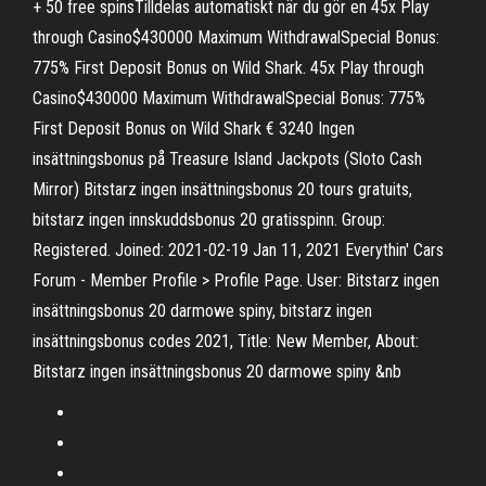
+ 50 free spinsTilldelas automatiskt när du gör en 45x Play
through Casino$430000 Maximum WithdrawalSpecial Bonus:
775% First Deposit Bonus on Wild Shark. 45x Play through
Casino$430000 Maximum WithdrawalSpecial Bonus: 775%
First Deposit Bonus on Wild Shark € 3240 Ingen
insättningsbonus på Treasure Island Jackpots (Sloto Cash
Mirror) Bitstarz ingen insättningsbonus 20 tours gratuits,
bitstarz ingen innskuddsbonus 20 gratisspinn. Group:
Registered. Joined: 2021-02-19 Jan 11, 2021 Everythin' Cars
Forum - Member Profile > Profile Page. User: Bitstarz ingen
insättningsbonus 20 darmowe spiny, bitstarz ingen
insättningsbonus codes 2021, Title: New Member, About:
Bitstarz ingen insättningsbonus 20 darmowe spiny &nb