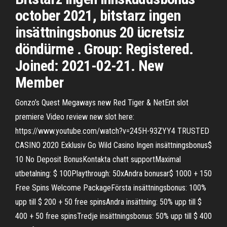
october 2021, bitstarz ingen
insättningsbonus 20 ücretsiz
döndürme . Group: Registered.
Joined: 2021-02-21. New
Member
Gonzo’s Quest Megaways new Red Tiger & NetEnt slot
premiere Video review new slot here:
https://www.youtube.com/watch?v=245H-93ZYY4 TRUSTED
CASINO 2020 Exklusiv Go Wild Casino Ingen insättningsbonus$
10 No Deposit BonusKontakta chatt supportMaximal
utbetalning: $ 100Playthrough: 50xAndra bonusar$ 1000 + 150
Free Spins Welcome PackageFörsta insättningsbonus: 100%
upp till $ 200 + 50 free spinsAndra insättning: 50% upp till $
400 + 50 free spinsTredje insättningsbonus: 50% upp till $ 400