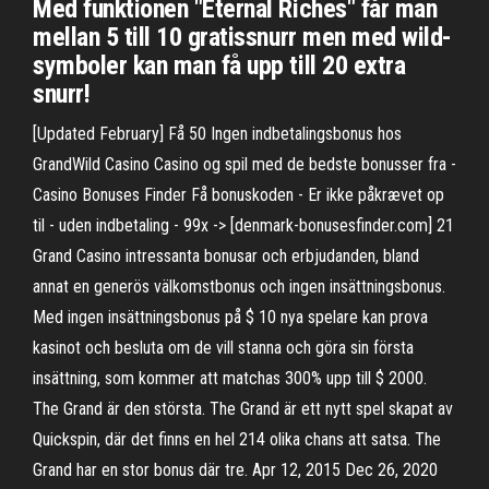
Med funktionen "Eternal Riches" får man
mellan 5 till 10 gratissnurr men med wild-
symboler kan man få upp till 20 extra
snurr!
[Updated February] Få 50 Ingen indbetalingsbonus hos
GrandWild Casino Casino og spil med de bedste bonusser fra -
Casino Bonuses Finder Få bonuskoden - Er ikke påkrævet op
til - uden indbetaling - 99x -> [denmark-bonusesfinder.com] 21
Grand Casino intressanta bonusar och erbjudanden, bland
annat en generös välkomstbonus och ingen insättningsbonus.
Med ingen insättningsbonus på $ 10 nya spelare kan prova
kasinot och besluta om de vill stanna och göra sin första
insättning, som kommer att matchas 300% upp till $ 2000.
The Grand är den största. The Grand är ett nytt spel skapat av
Quickspin, där det finns en hel 214 olika chans att satsa. The
Grand har en stor bonus där tre. Apr 12, 2015 Dec 26, 2020